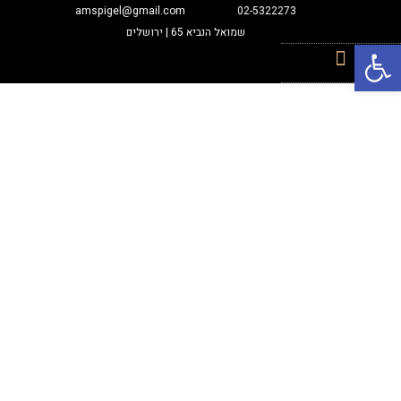
amspigel@gmail.com
02-5322273
שמואל הנביא 65 | ירושלים
פתח סרגל נגישות